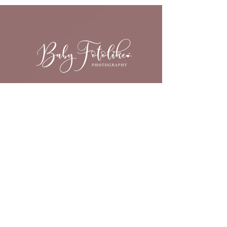
Olena Korniyenko
Studioadresse
Tiemannhof 2
26123 Oldenburg
Mobil:
+
49 151 10 64 25 17
E-Mail: info@babyfotolike.de
Service