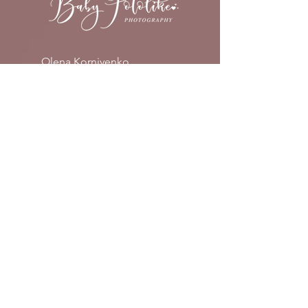
Olena Korniyenko
Studioadresse
Tiemannhof 2
26123 Oldenburg
Mobil:
+
49 151 10 64 25 17
E-Mail: info@babyfotolike.de
Service
​Home (Hausbesuche)
Fotografie in NRW
​Home und Studio Fotografie
in Oldenburg und Umgebung