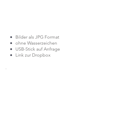
Bilder als JPG Format
ohne Wasserzeichen
USB-Stick auf Anfrage
Link zur Dropbox
Ihr zuverlässiger Partner
für Fotografie und vieles mehr